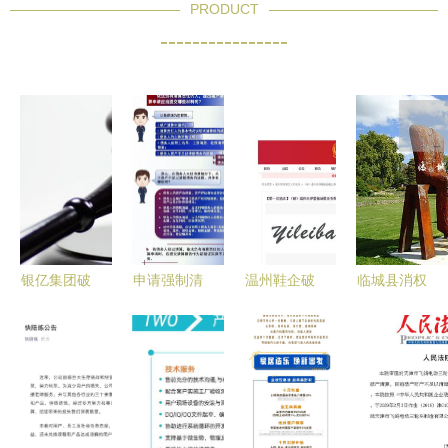
PRODUCT
----------------
银亿集团破
申请强制清
温州鞋企破
临城县消权
产清算 五
算及破产清
产清算 商
律师在线咨
百强巨头的
算应提交材
标起拍价不
询-破产清
陨落与困境
料的指引
及一枚鸡
算服务详解
中的重生契
——破产清
蛋，品牌价
与指南
机
算服务
值的残酷现