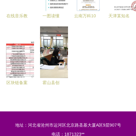
实
在线音乐教
一图读懂
云南万科10
天津某知名
育品牌‘快
全新一代
月客户服务
企业破产清
陪练’申请
VHPS消毒
地图 释疑
算落幕 昔
破产清算
机产品特点
破产谣言，
日辉煌反思
优质企业服
与破产清算
持续兑现品
与重生契机
务的终点与
服务融合方
质承诺
反思
案
区块链备案
霍山县创
背后的资本
新“府院联
寒冬 235家
动”机制 推
公司仅4家
动破产企业
获融资，破
注销“减负
地址：河北省沧州市运河区北京路圣基大厦A区9层907号
产清算成新
提速”
电话：1871323**